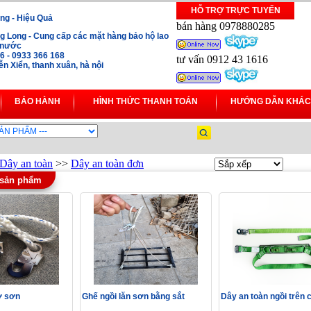
HỖ TRỢ TRỰC TUYẾN
ng - Hiệu Quả
bán hàng 0978880285
 Long - Cung cấp các mặt hàng bảo hộ lao
i nước
16 - 0933 366 168
tư vấn 0912 43 1616
 Xiển, thanh xuân, hà nội
BẢO HÀNH
HÌNH THỨC THANH TOÁN
HƯỚNG DẪN KHÁC
Dây an toàn
>>
Dây an toàn đơn
 sản phẩm
ợ sơn
Ghế ngồi lăn sơn bằng sắt
Dây an toàn ngồi trên 