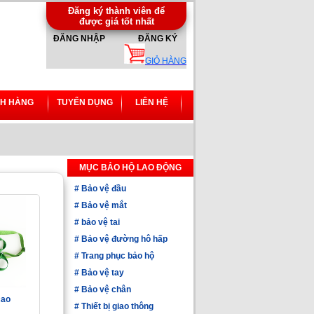
Đăng ký thành viên để
được giá tốt nhất
ĐĂNG NHẬP
ĐĂNG KÝ
GIỎ HÀNG
H HÀNG
TUYỂN DỤNG
LIÊN HỆ
MỤC BẢO HỘ LAO ĐỘNG
#
Bảo vệ đầu
#
Bảo vệ mắt
#
bảo vệ tai
#
Bảo vệ đường hô hấp
#
Trang phục bảo hộ
#
Bảo vệ tay
#
Bảo vệ chân
cao
#
Thiết bị giao thông