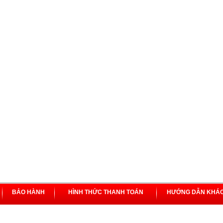
BẢO HÀNH
HÌNH THỨC THANH TOÁN
HƯỚNG DẪN KHÁ