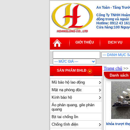
An Toàn - Tăng Trưở
Công Ty TNHH Hoàng
động trong và ngoà
Hotline: 0912 43 16
Cửa hàng:100 Nguyễn
GIỚI THIỆU
DỊCH VỤ
Trang chủ
>>
SẢN PHẨM BHLĐ
Danh sách
Mũ bảo hộ lao động
Mặt nạ phòng độc
Kính bảo hộ
Áo phản quang, gile phản
quang
Bịt tai chống ồn
khóa trượt th
Chống tĩnh điện