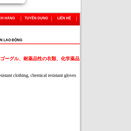
CH HÀNG
TUYỂN DỤNG
LIÊN HỆ
N LAO ĐỘNG
ゴーグル、耐薬品性の衣類、化学薬品
esistant clothing, chemical resistant gloves