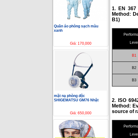
1. EN 367 
Method: De
B1)
Quần áo phòng sạch màu
xanh
Perform
Leve
Giá: 170,000
B1
B2
B3
mặt nạ phòng độc
2.
ISO 6942
SHIGEMATSU GM76 Nhật
Method:
Ev
source of r
Giá: 650,000
Perform
Leve