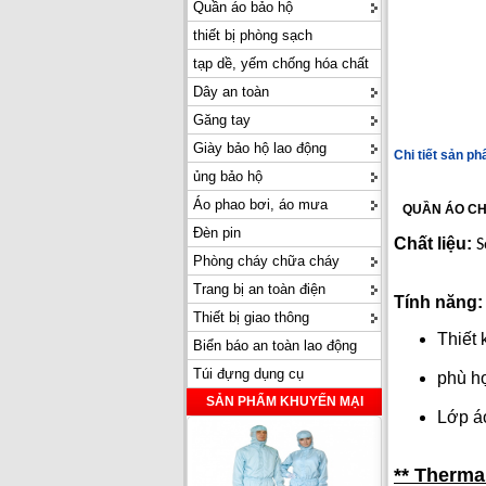
Quần áo bảo hộ
thiết bị phòng sạch
tạp dề, yếm chống hóa chất
Dây an toàn
Găng tay
Giày bảo hộ lao động
Chi tiết sản p
ủng bảo hộ
Áo phao bơi, áo mưa
QUẦN ÁO CHỊ
Đèn pin
Chất liệu
:
S
Phòng cháy chữa cháy
Trang bị an toàn điện
Tính năng:
Thiết bị giao thông
Thiết 
Biển báo an toàn lao động
Túi đựng dụng cụ
phù h
SẢN PHẨM KHUYẾN MẠI
Lớp á
** Thermal