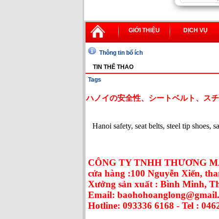
GIỚI THIỆU
DỊCH VỤ
Thông tin bổ ích
TIN THỂ THAO
Tags
ハノイの安全性、シートベルト、スチ
Hanoi safety, seat belts, steel tip shoes, 
CÔNG TY TNHH THƯƠNG MẠ
cửa hàng :100 Nguyễn Xiển, tha
Xưởng sản xuất : Bình Minh, 
Email: baohohoanglong@gmail
Hotline: 093336 6168 - Tel : 046