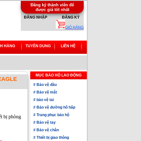
Đăng ký thành viên để
được giá tốt nhất
ĐĂNG NHẬP
ĐĂNG KÝ
GIỎ HÀNG
H HÀNG
TUYỂN DỤNG
LIÊN HỆ
MỤC BẢO HỘ LAO ĐỘNG
-EAGLE
#
Bảo vệ đầu
#
Bảo vệ mắt
#
bảo vệ tai
#
Bảo vệ đường hô hấp
#
Trang phục bảo hộ
t bị phòng
#
Bảo vệ tay
#
Bảo vệ chân
#
Thiết bị giao thông