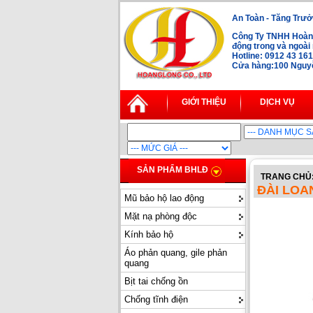
An Toàn - Tăng Trưở
Công Ty TNHH Hoàng
động trong và ngoà
Hotline: 0912 43 16
Cửa hàng:100 Nguyễn
GIỚI THIỆU
DỊCH VỤ
SẢN PHẨM BHLĐ
TRANG CHỦ
ĐÀI LOA
Mũ bảo hộ lao động
Mặt nạ phòng độc
Kính bảo hộ
Áo phản quang, gile phản
quang
Bịt tai chống ồn
Chống tĩnh điện