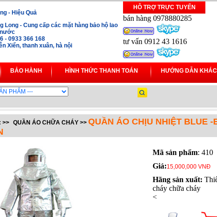
HỖ TRỢ TRỰC TUYẾN
ng - Hiệu Quả
bán hàng 0978880285
 Long - Cung cấp các mặt hàng bảo hộ lao
i nước
16 - 0933 366 168
tư vấn 0912 43 1616
 Xiển, thanh xuân, hà nội
BẢO HÀNH
HÌNH THỨC THANH TOÁN
HƯỚNG DẪN KHÁC
QUẦN ÁO CHỊU NHIỆT BLUE 
:
>>
QUẦN ÁO CHỮA CHÁY
>>
N
Mã sản phẩm
: 410
Giá:
15,000,000 VNĐ
Hãng sản xuất:
Thiế
cháy chữa cháy
<