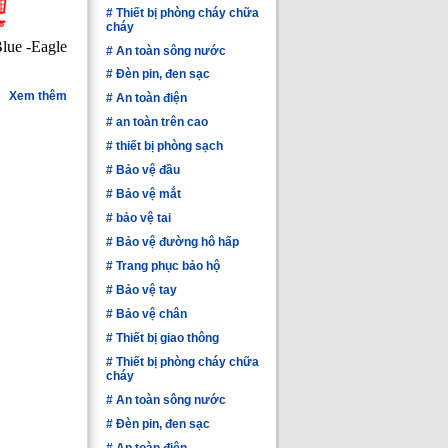
#
Thiết bị phòng cháy chữa
cháy
Blue -Eagle
#
An toàn sông nước
#
Đèn pin, đen sạc
Xem thêm
#
An toàn điện
#
an toàn trên cao
#
thiết bị phòng sạch
#
Bảo vệ đầu
#
Bảo vệ mắt
#
bảo vệ tai
#
Bảo vệ đường hô hấp
#
Trang phục bảo hộ
#
Bảo vệ tay
#
Bảo vệ chân
#
Thiết bị giao thông
#
Thiết bị phòng cháy chữa
cháy
#
An toàn sông nước
#
Đèn pin, đen sạc
#
An toàn điện