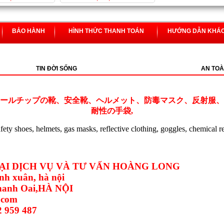
BẢO HÀNH
HÌNH THỨC THANH TOÁN
HƯỚNG DẪN KHÁ
TIN ĐỜI SỐNG
AN TOÀ
ールチップの靴、安全靴、ヘルメット、防毒マスク、反射服、
耐性の手袋,
safety shoes, helmets, gas masks, reflective clothing, goggles, chemical r
I DỊCH VỤ VÀ TƯ VẤN HOÀNG LONG
nh xuân, hà nội
Thanh Oai,HÀ NỘI
.com
2 959 487