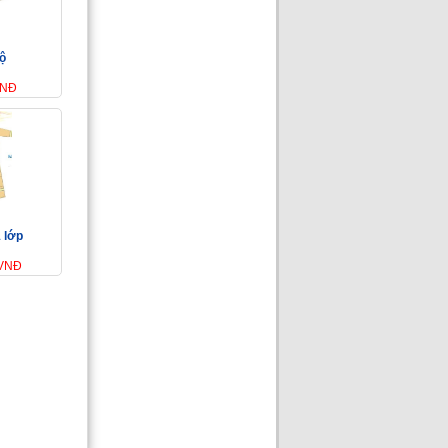
ộ
VNĐ
 lớp
 VNĐ