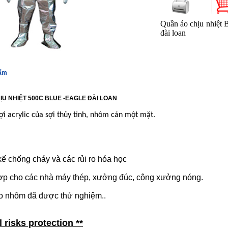
Quần áo chịu nhiệt 
đài loan
hẩm
U NHIỆT 500C BLUE -EAGLE ĐÀI LOAN
ợi acrylic của sợi thủy tinh, nhôm cán một mặt.
kế chống cháy và các rủi ro hóa học
ợp cho các nhà máy thép, xưởng đúc, công xưởng nóng.
o nhôm đã được thử nghiệm..
 risks protection **