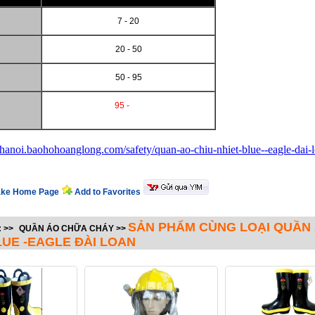
7 - 20
20 - 50
50 - 95
95 -
tyhanoi.baohohoanglong.com/safety/quan-ao-chiu-nhiet-blue--eagle-dai-
ke Home Page
Add to Favorites
SẢN PHẨM CÙNG LOẠI QUẦN 
:
>>
QUẦN ÁO CHỮA CHÁY
>>
LUE -EAGLE ĐÀI LOAN