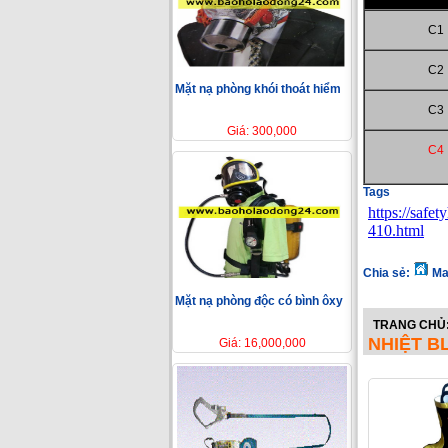
C1
C2
Mặt nạ phòng khói thoát hiểm
C3
Giá: 300,000
C4
Tags
https://safe
410.html
Chia sẻ:
Ma
Mặt nạ phòng độc có bình ôxy
TRANG CHỦ
NHIỆT B
Giá: 16,000,000