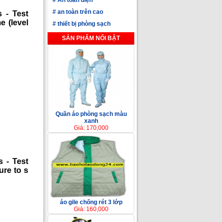
#
an toàn trên cao
s - Test
e (level
#
thiết bị phòng sạch
SẢN PHẨM NỔI BẬT
Quần áo phòng sạch màu
xanh
Giá: 170,000
s - Test
ure to s
áo gile chống rét 3 lớp
Giá: 160,000