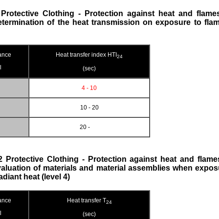
Protective Clothing - Protection against heat and flame
termination of the heat transmission on exposure to flam
ance
Heat transfer index HTI
24
l
(sec)
4 - 10
10 - 20
20 -
 Protective Clothing - Protection against heat and flame
aluation of materials and material assemblies when expos
adiant heat (level 4)
ance
Heat transfer T
24
l
(sec)